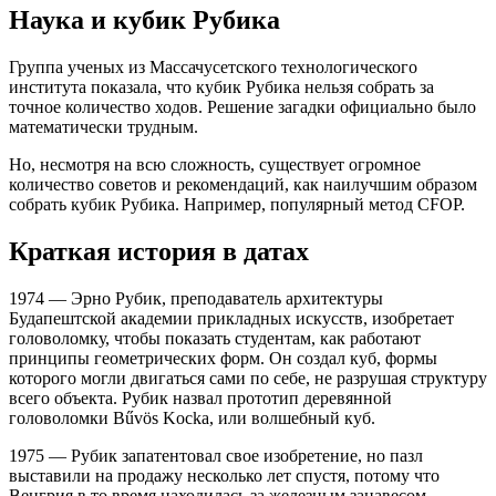
Наука и кубик Рубика
Группа ученых из Массачусетского технологического
института показала, что кубик Рубика нельзя собрать за
точное количество ходов. Решение загадки официально было
математически трудным.
Но, несмотря на всю сложность, существует огромное
количество советов и рекомендаций, как наилучшим образом
собрать кубик Рубика. Например, популярный метод CFOP.
Краткая история в датах
1974 — Эрно Рубик, преподаватель архитектуры
Будапештской академии прикладных искусств, изобретает
головоломку, чтобы показать студентам, как работают
принципы геометрических форм. Он создал куб, формы
которого могли двигаться сами по себе, не разрушая структуру
всего объекта. Рубик назвал прототип деревянной
головоломки Bűvös Kocka, или волшебный куб.
1975 — Рубик запатентовал свое изобретение, но пазл
выставили на продажу несколько лет спустя, потому что
Венгрия в то время находилась за железным занавесом.