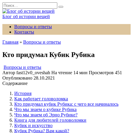
Перейти
Search
к
for:
содержанию
Блог об истории вещей
Вопросы и ответы
Контакты
Главная
»
Вопросы и ответы
Кто придумал Кубик Рубика
Вопросы и ответы
Автор
fast12v0_oveshah
На чтение
14 мин
Просмотров
451
Опубликовано
28.10.2021
Содержание
История
Как работает головоломка
Кто придумал кубик Рубика: с чего все начиналось
Что мы знаем о кубике Рубика
Что мы знаем об Эрно Рубике?
Книга для любителей головоломки
Кубик и искусство
Кубик Рубика? Вам какой?