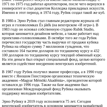
1971 по 1975 год работал архитектором, после чего вернулся в
университет и стал доцентом Колледжа прикладных искусств.
Именно в этот период, в 1974 году, Рубик создал такой же куб.
В 1980-х Эрно Рубик стал главным редактором журнала об
играх и головоломках És játék (на венгерском «И игра»). В
1983 году он основал собственную студию Rubik Studio,
которая занимается дизайном мебели, а также работает над
проектами-головоломками. В октябре того же года Рубик
перечислил государству часть выручки от продажи кубика
Рубика на общую сумму 7 миллионов гульденов, что
составило 164 тысячи долларов по тогдашнему курсу и 432
100 долларов по тогдашнему курсу текущий обменный курс.
На эти деньги был открыт специальный фонд, целью которого
является содействие внедрению венгерских изобретений.
В 1987 году Рубик получил звание профессора, а в 1990 году
вместе с Яношом Гинстлером организовал техническую
академию «Magyar Mérnöki Akadémia», президентом которой
оставался до 1996 года. Также на базе академии был
организован Международный фонд Рубика оказывать
поддержку молодым изобретателям.
Эрно Рубику в 2019 году исполняется 75 лет. Сегодня
венгерский изобретатель в основном занимается разработкой