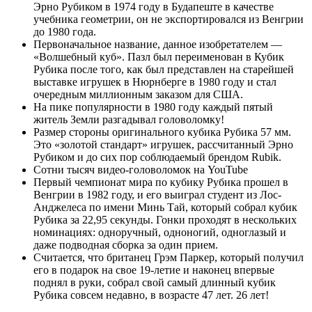
Эрно Рубиком в 1974 году в Будапеште в качестве
учебника геометрии, он не экспортировался из Венгрии
до 1980 года.
Первоначальное название, данное изобретателем —
«Волшебный куб». Пазл был переименован в Кубик
Рубика после того, как был представлен на старейшей
выставке игрушек в Нюрнберге в 1980 году и стал
очередным миллионным заказом для США.
На пике популярности в 1980 году каждый пятый
житель Земли разгадывал головоломку!
Размер стороны оригинального кубика Рубика 57 мм.
Это «золотой стандарт» игрушек, рассчитанный Эрно
Рубиком и до сих пор соблюдаемый брендом Rubik.
Сотни тысяч видео-головоломок на YouTube
Первый чемпионат мира по кубику Рубика прошел в
Венгрии в 1982 году, и его выиграл студент из Лос-
Анджелеса по имени Минь Тай, который собрал кубик
Рубика за 22,95 секунды. Гонки проходят в нескольких
номинациях: одноручный, одноногий, одноглазый и
даже подводная сборка за один прием.
Считается, что британец Грэм Паркер, который получил
его в подарок на свое 19-летие и наконец впервые
поднял в руки, собрал свой самый длинный кубик
Рубика совсем недавно, в возрасте 47 лет. 26 лет!