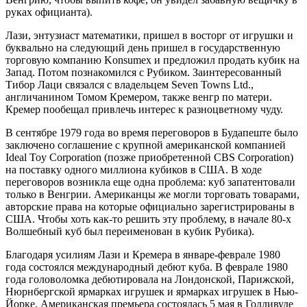
руках официанта).
Лази, энтузиаст математики, пришел в восторг от игрушки и
буквально на следующий день пришел в государственную
торговую компанию Konsumex и предложил продать кубик на
Запад. Потом познакомился с Рубиком. Заинтересованный
Тибор Лаци связался с владельцем Seven Towns Ltd.,
англичанином Томом Кремером, также венгр по матери.
Кремер пообещал привлечь интерес к разноцветному чуду.
В сентябре 1979 года во время переговоров в Будапеште было
заключено соглашение с крупной американской компанией
Ideal Toy Corporation (позже приобретенной CBS Corporation)
на поставку одного миллиона кубиков в США. В ходе
переговоров возникла еще одна проблема: куб запатентовали
только в Венгрии. Американцы же могли торговать товарами,
авторские права на которые официально зарегистрированы в
США. Чтобы хоть как-то решить эту проблему, в начале 80-х
Волшебный куб был переименован в кубик Рубика).
Благодаря усилиям Лази и Кремера в январе-феврале 1980
года состоялся международный дебют куба. В феврале 1980
года головоломка дебютировала на Лондонской, Парижской,
Нюрнбергской ярмарках игрушек и ярмарках игрушек в Нью-
Йорке. Американская премьера состоялась 5 мая в Голливуде