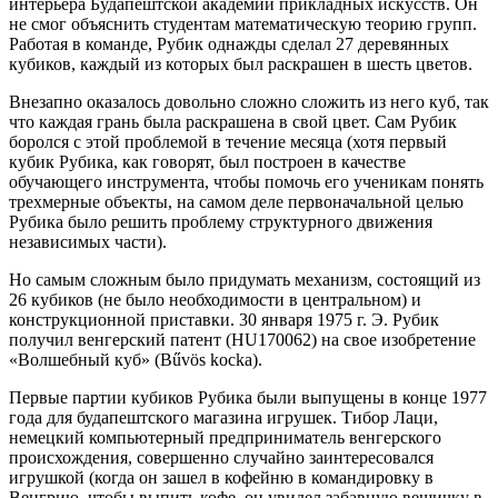
интерьера Будапештской академии прикладных искусств. Он
не смог объяснить студентам математическую теорию групп.
Работая в команде, Рубик однажды сделал 27 деревянных
кубиков, каждый из которых был раскрашен в шесть цветов.
Внезапно оказалось довольно сложно сложить из него куб, так
что каждая грань была раскрашена в свой цвет. Сам Рубик
боролся с этой проблемой в течение месяца (хотя первый
кубик Рубика, как говорят, был построен в качестве
обучающего инструмента, чтобы помочь его ученикам понять
трехмерные объекты, на самом деле первоначальной целью
Рубика было решить проблему структурного движения
независимых части).
Но самым сложным было придумать механизм, состоящий из
26 кубиков (не было необходимости в центральном) и
конструкционной приставки. 30 января 1975 г. Э. Рубик
получил венгерский патент (HU170062) на свое изобретение
«Волшебный куб» (Bűvös kocka).
Первые партии кубиков Рубика были выпущены в конце 1977
года для будапештского магазина игрушек. Тибор Лаци,
немецкий компьютерный предприниматель венгерского
происхождения, совершенно случайно заинтересовался
игрушкой (когда он зашел в кофейню в командировку в
Венгрию, чтобы выпить кофе, он увидел забавную вещичку в