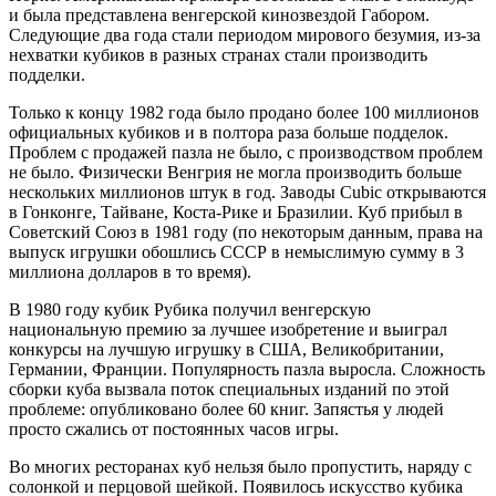
и была представлена ​​венгерской кинозвездой Габором.
Следующие два года стали периодом мирового безумия, из-за
нехватки кубиков в разных странах стали производить
подделки.
Только к концу 1982 года было продано более 100 миллионов
официальных кубиков и в полтора раза больше подделок.
Проблем с продажей пазла не было, с производством проблем
не было. Физически Венгрия не могла производить больше
нескольких миллионов штук в год. Заводы Cubic открываются
в Гонконге, Тайване, Коста-Рике и Бразилии. Куб прибыл в
Советский Союз в 1981 году (по некоторым данным, права на
выпуск игрушки обошлись СССР в немыслимую сумму в 3
миллиона долларов в то время).
В 1980 году кубик Рубика получил венгерскую
национальную премию за лучшее изобретение и выиграл
конкурсы на лучшую игрушку в США, Великобритании,
Германии, Франции. Популярность пазла выросла. Сложность
сборки куба вызвала поток специальных изданий по этой
проблеме: опубликовано более 60 книг. Запястья у людей
просто сжались от постоянных часов игры.
Во многих ресторанах куб нельзя было пропустить, наряду с
солонкой и перцовой шейкой. Появилось искусство кубика