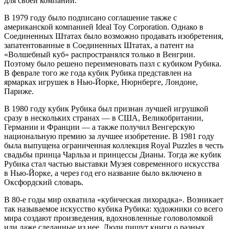
для своей компании.
В 1979 году было подписано соглашение также с
американской компанией Ideal Toy Corporation. Однако в
Соединенных Штатах было возможно продавать изобретения,
запатентованные в Соединенных Штатах, а патент на
«Волшебный куб» распространялся только в Венгрии.
Поэтому было решено переименовать пазл с кубиком Рубика.
В феврале того же года кубик Рубика представлен на
ярмарках игрушек в Нью-Йорке, Нюрнберге, Лондоне,
Париже.
В 1980 году кубик Рубика был признан лучшей игрушкой
сразу в нескольких странах — в США, Великобритании,
Германии и Франции — а также получил Венгерскую
национальную премию за лучшее изобретение. В 1981 году
была выпущена ограниченная коллекция Royal Puzzles в честь
свадьбы принца Чарльза и принцессы Дианы. Тогда же кубик
Рубика стал частью выставки Музея современного искусства
в Нью-Йорке, а через год его название было включено в
Оксфордский словарь.
В 80-е годы мир охватила «кубическая лихорадка». Возникает
так называемое искусство кубика Рубика: художники со всего
мира создают произведения, вдохновленные головоломкой
или даже сделанные из нее. Люди пишут книги о разных