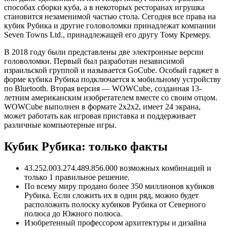
способах сборки куба, а в некоторых ресторанах игрушка
становится незаменимой частью стола. Сегодня все права на
кубик Рубика и другие головоломки принадлежат компании
Seven Towns Ltd., принадлежащей его другу Тому Кремеру.
В 2018 году были представлены две электронные версии
головоломки. Первый был разработан независимой
израильской группой и называется GoCube. Особый гаджет в
форме кубика Рубика подключается к мобильному устройству
по Bluetooth. Вторая версия — WOWCube, созданная 13-
летним американским изобретателем вместе со своим отцом.
WOWCube выполнен в формате 2x2x2, имеет 24 экрана,
может работать как игровая приставка и поддерживает
различные компьютерные игры.
Кубик Рубика: только факты
43.252.003.274.489.856.000 возможных комбинаций и
только 1 правильное решение.
По всему миру продано более 350 миллионов кубиков
Рубика. Если сложить их в один ряд, можно будет
расположить полоску кубиков Рубика от Северного
полюса до Южного полюса.
Изобретенный профессором архитектуры и дизайна