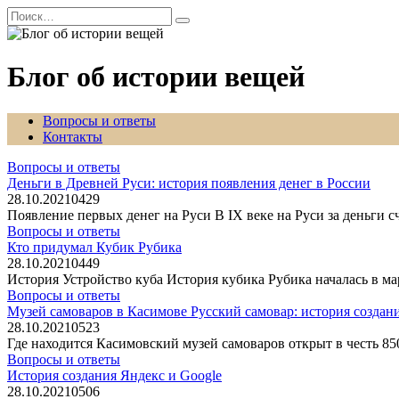
Перейти
Search
к
for:
содержанию
Блог об истории вещей
Вопросы и ответы
Контакты
Вопросы и ответы
Деньги в Древней Руси: история появления денег в России
28.10.2021
0
429
Появление первых денег на Руси В IX веке на Руси за деньги 
Вопросы и ответы
Кто придумал Кубик Рубика
28.10.2021
0
449
История Устройство куба История кубика Рубика началась в м
Вопросы и ответы
Музей самоваров в Касимове Русский самовар: история создан
28.10.2021
0
523
Где находится Касимовский музей самоваров открыт в честь 8
Вопросы и ответы
История создания Яндекс и Google
28.10.2021
0
506