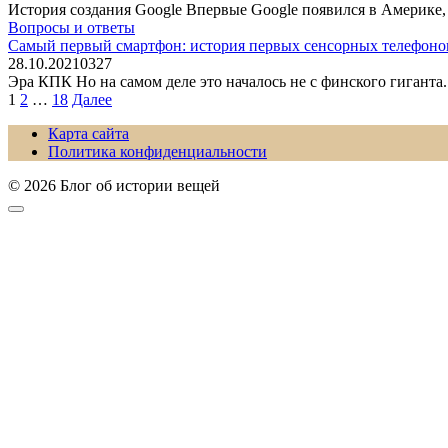
История создания Google Впервые Google появился в Америке,
Вопросы и ответы
Самый первый смартфон: история первых сенсорных телефоно
28.10.2021
0
327
Эра КПК Но на самом деле это началось не с финского гиган
Пагинация
1
2
…
18
Далее
записей
Карта сайта
Политика конфиденциальности
© 2026 Блог об истории вещей