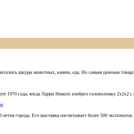
считались шкуры животных, камни, еда. Но самым ценным товаро
арте 1970 года, когда Ларри Николс изобрел головоломку 2x2x2
ия
50-летия города. Его выставка насчитывает более 500 экспонат