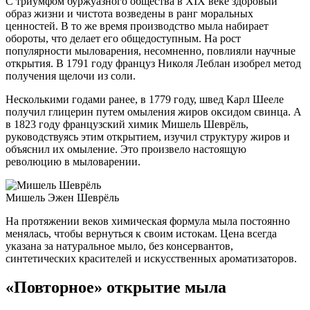
С триумфом буржуазного общества в XIX веке здоровый
образ жизни и чистота возведены в ранг моральных
ценностей. В то же время производство мыла набирает
обороты, что делает его общедоступным. На рост
популярности мыловарения, несомненно, повлияли научные
открытия. В 1791 году француз Николя Леблан изобрел метод
получения щелочи из соли.
Несколькими годами ранее, в 1779 году, швед Карл Шееле
получил глицерин путем омыления жиров оксидом свинца. А
в 1823 году французский химик Мишель Шеврёль,
руководствуясь этим открытием, изучил структуру жиров и
объяснил их омыление. Это произвело настоящую
революцию в мыловарении.
Мишель Эжен Шеврёль
На протяжении веков химическая формула мыла постоянно
менялась, чтобы вернуться к своим истокам. Цена всегда
указана за натуральное мыло, без консервантов,
синтетических красителей и искусственных ароматизаторов.
«Повторное» открытие мыла