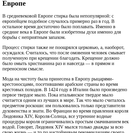
Европе
В средневековой Европе стирка была непопулярной: с
европейцем подобное случалось примерно раз в год. В
остальное время достаточно было поплавать. Именно в
средние века в Европе были изобретены духи именно для
борьбы с неприятным запахом.
Процесс стирки также не поощрялся церковью, а, наоборот,
осуждался. Считалось, что после омовения человек смывает
полученную при крещении благодать. Крещение должно
было омыть христианина раз и навсегда — в прямом и
переносном смысле.
Мода на чистоту была принесена в Европу рыцарями-
крестоносцами, посетившими арабские страны во время
крестовых походов. В 1424 году в Италии было произведено
первое твердое мыло. Пока итальянское твердое мыло
считается одним из лучших в мире. Так что мыло считалось
предметом роскоши: им пользовались только представители
духовенства и знати. Во Франции во время правления короля
Людовика XIV, Короля-Солнца, все утренние водные
процедуры короля ограничивались простым смачиванием век
водой. Говорят, Людовик XIV мылся только дважды за всю
свою жизнь — и то по настойчивым рекомендациям своего