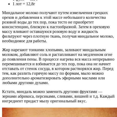
1 лот = 12,8г
Миндальное молоко получают путем измельчения грецких
орехов и добавления к этой массе небольшого количества
розовой воды до тех пор, пока тесто не приобретет
консистенцию, близкую к пастообразной. Затем в ореховую
массу вливают оставшуюся розовую воду и жидкость
фильтруют через плотную ткань, получая миндальное молоко,
необходимое для работы.
Жир нарезают тонкими хлопьями, заливают миндальным
молоком, добавляют соль и растапливают на медленном огне
до появления пены. В процессе нагрева вся масса непрерывно
перемешивается и взбивается до тех пор, пока она не начнет
отставать от стенок сосуда, в котором растворялся жир. Перед
тем, как разлить горячую массу по формам, мыло можно
дополнительно ароматизировать эфирными маслами или
любыми другими духами.
Кстати, миндаль можно заменить другими фруктами —
зернами абрикоса, персиками, сливами, вишней и т.д. Каждый
ингредиент придаст мылу оригинальный вкус.