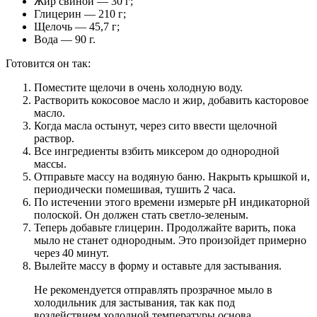
Жир свиной — 30 г;
Глицерин — 210 г;
Щелочь — 45,7 г;
Вода — 90 г.
Готовится он так:
Поместите щелочи в очень холодную воду.
Растворить кокосовое масло и жир, добавить касторовое
масло.
Когда масла остынут, через сито ввести щелочной
раствор.
Все ингредиенты взбить миксером до однородной
массы.
Отправьте массу на водяную баню. Накрыть крышкой и,
периодически помешивая, тушить 2 часа.
По истечении этого времени измерьте pH индикаторной
полоской. Он должен стать светло-зеленым.
Теперь добавьте глицерин. Продолжайте варить, пока
мыло не станет однородным. Это произойдет примерно
через 40 минут.
Вылейте массу в форму и оставьте для застывания.
Не рекомендуется отправлять прозрачное мыло в
холодильник для застывания, так как под
воздействием холодной температуры основа