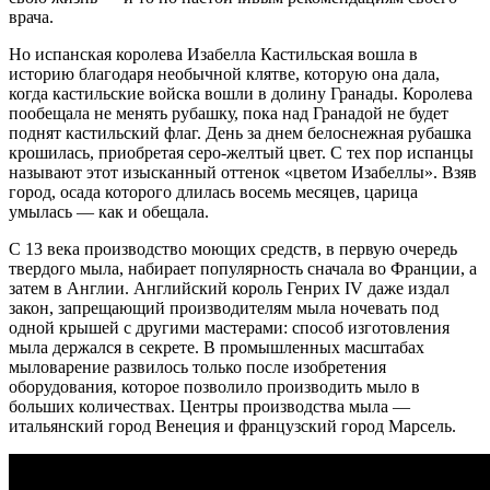
врача.
Но испанская королева Изабелла Кастильская вошла в
историю благодаря необычной клятве, которую она дала,
когда кастильские войска вошли в долину Гранады. Королева
пообещала не менять рубашку, пока над Гранадой не будет
поднят кастильский флаг. День за днем ​​белоснежная рубашка
крошилась, приобретая серо-желтый цвет. С тех пор испанцы
называют этот изысканный оттенок «цветом Изабеллы». Взяв
город, осада которого длилась восемь месяцев, царица
умылась — как и обещала.
С 13 века производство моющих средств, в первую очередь
твердого мыла, набирает популярность сначала во Франции, а
затем в Англии. Английский король Генрих IV даже издал
закон, запрещающий производителям мыла ночевать под
одной крышей с другими мастерами: способ изготовления
мыла держался в секрете. В промышленных масштабах
мыловарение развилось только после изобретения
оборудования, которое позволило производить мыло в
больших количествах. Центры производства мыла —
итальянский город Венеция и французский город Марсель.