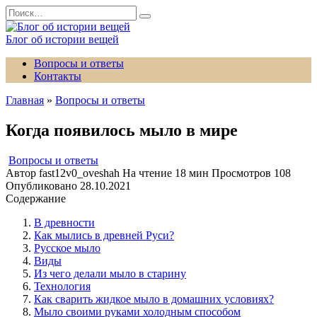
Перейти
Search
к
for:
содержанию
Блог об истории вещей
Вопросы и ответы
Контакты
Главная
»
Вопросы и ответы
Когда появилось мыло в мире
Вопросы и ответы
Автор
fast12v0_oveshah
На чтение
18 мин
Просмотров
108
Опубликовано
28.10.2021
Содержание
В древности
Как мылись в древней Руси?
Русское мыло
Виды
Из чего делали мыло в старину
Технология
Как сварить жидкое мыло в домашних условиях?
Мыло своими руками холодным способом