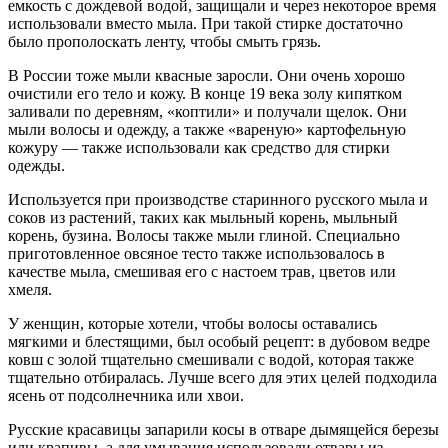
емкость с дождевой водой, защищали и через некоторое время
использовали вместо мыла. При такой стирке достаточно
было прополоскать ленту, чтобы смыть грязь.
В России тоже мыли квасные заросли. Они очень хорошо
очистили его тело и кожу. В конце 19 века золу кипятком
заливали по деревням, «коптили» и получали щелок. Они
мыли волосы и одежду, а также «вареную» картофельную
кожуру — также использовали как средство для стирки
одежды.
Используется при производстве старинного русского мыла и
соков из растений, таких как мыльный корень, мыльный
корень, бузина. Волосы также мыли глиной. Специально
приготовленное овсяное тесто также использовалось в
качестве мыла, смешивая его с настоем трав, цветов или
хмеля.
У женщин, которые хотели, чтобы волосы оставались
мягкими и блестящими, был особый рецепт: в дубовом ведре
ковш с золой тщательно смешивали с водой, которая также
тщательно отбиралась. Лучше всего для этих целей подходила
ясень от подсолнечника или хвои.
Русские красавицы запарили косы в отваре дымящейся березы
или крапивы, а для умывания использовали отвары из