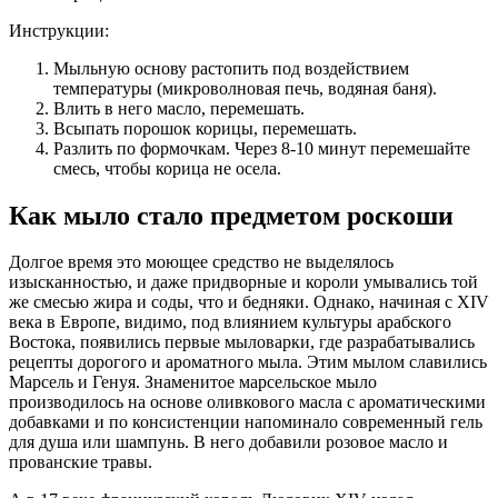
Инструкции:
Мыльную основу растопить под воздействием
температуры (микроволновая печь, водяная баня).
Влить в него масло, перемешать.
Всыпать порошок корицы, перемешать.
Разлить по формочкам. Через 8-10 минут перемешайте
смесь, чтобы корица не осела.
Как мыло стало предметом роскоши
Долгое время это моющее средство не выделялось
изысканностью, и даже придворные и короли умывались той
же смесью жира и соды, что и бедняки. Однако, начиная с XIV
века в Европе, видимо, под влиянием культуры арабского
Востока, появились первые мыловарки, где разрабатывались
рецепты дорогого и ароматного мыла. Этим мылом славились
Марсель и Генуя. Знаменитое марсельское мыло
производилось на основе оливкового масла с ароматическими
добавками и по консистенции напоминало современный гель
для душа или шампунь. В него добавили розовое масло и
прованские травы.