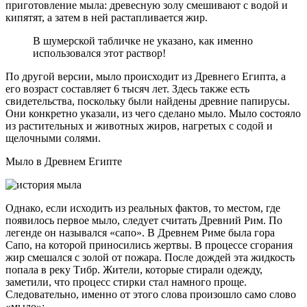
приготовление мыла: древесную золу смешивают с водой и
кипятят, а затем в ней растапливается жир.
В шумерской табличке не указано, как именно
использовался этот раствор!
По другой версии, мыло происходит из Древнего Египта, а
его возраст составляет 6 тысяч лет. Здесь также есть
свидетельства, поскольку были найдены древние папирусы.
Они конкретно указали, из чего сделано мыло. Мыло состояло
из растительных и животных жиров, нагретых с содой и
щелочными солями.
Мыло в Древнем Египте
Однако, если исходить из реальных фактов, то местом, где
появилось первое мыло, следует считать Древний Рим. По
легенде он назывался «сапо». В Древнем Риме была гора
Сапо, на которой приносились жертвы. В процессе сгорания
жир смешался с золой от пожара. После дождей эта жидкость
попала в реку Тибр. Жители, которые стирали одежду,
заметили, что процесс стирки стал намного проще.
Следовательно, именно от этого слова произошло само слово
«мыло»: