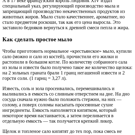
А в 17 веке французский король Людовик XIV издал
специальный указ, регулирующий производство мыла и
запрещающий производство некачественных продуктов из
животных жиров. Мыло стало качественнее, ароматнее, но
стало предметом роскоши, так как его цена выросла. Это
заставило бедняков вернуться к древней смеси пепла и жира.
Как сделать простое мыло
Чтобы приготовить нормальное «крестьянское» мыло, купили
сало (можно и сало из костей), прочистили его жилки и
растопили в большом котле. По количеству собранного сала
из золы и извести было получено такое же количество щелока:
на 2 зольных граната брали 1 гранц негашеной извести и 2
горсти соли. (1 гарнц = 3,27 л).
Известь, соль и зола просеивались, перемешивались и
выливались в емкость со сливным отверстием на дне. На дно
сосуда сначала нужно было положить стержни, на них —
солому, а поверх соломы насыпать просеянные сухие
ингредиенты. Емкость наполняется кипятком, который
некоторое время настаивается, а затем переливается в
отдельную емкость — так получается крепкий ликер.
Щелок и топленое сало кипятят до тех пор, пока смесь не