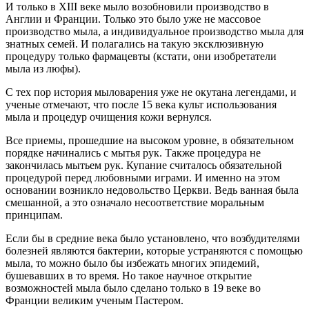
И только в XIII веке мыло возобновили производство в
Англии и Франции. Только это было уже не массовое
производство мыла, а индивидуальное производство мыла для
знатных семей. И полагались на такую ​​эксклюзивную
процедуру только фармацевты (кстати, они изобретатели
мыла из люфы).
С тех пор история мыловарения уже не окутана легендами, и
ученые отмечают, что после 15 века культ использования
мыла и процедур очищения кожи вернулся.
Все приемы, прошедшие на высоком уровне, в обязательном
порядке начинались с мытья рук. Также процедура не
закончилась мытьем рук. Купание считалось обязательной
процедурой перед любовными играми. И именно на этом
основании возникло недовольство Церкви. Ведь ванная была
смешанной, а это означало несоответствие моральным
принципам.
Если бы в средние века было установлено, что возбудителями
болезней являются бактерии, которые устраняются с помощью
мыла, то можно было бы избежать многих эпидемий,
бушевавших в то время. Но такое научное открытие
возможностей мыла было сделано только в 19 веке во
Франции великим ученым Пастером.