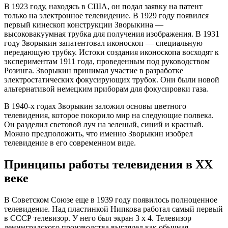
В 1923 году, находясь в США, он подал заявку на патент
только на электронное телевидение. В 1929 году появился
первый кинескоп конструкции Зворыкина —
высоковакуумная трубка для получения изображения. В 1931
году Зворыкин запатентовал иконоскоп — специальную
передающую трубку. Истоки создания иконоскопа восходят к
экспериментам 1911 года, проведенным под руководством
Розинга. Зворыкин принимал участие в разработке
электростатических фокусирующих трубок. Они были новой
альтернативой немецким приборам для фокусировки газа.
В 1940-х годах Зворыкин заложил основы цветного
телевидения, которое покорило мир на следующие полвека.
Он разделил световой луч на зеленый, синий и красный.
Можно предположить, что именно Зворыкин изобрел
телевидение в его современном виде.
Принципы работы телевидения в XX
веке
В Советском Союзе еще в 1939 году появилось полноценное
телевидение. Над пластинкой Нипкова работал самый первый
в СССР телевизор. У него был экран 3 х 4. Телевизор
ленинградского производства выглядел как обычная