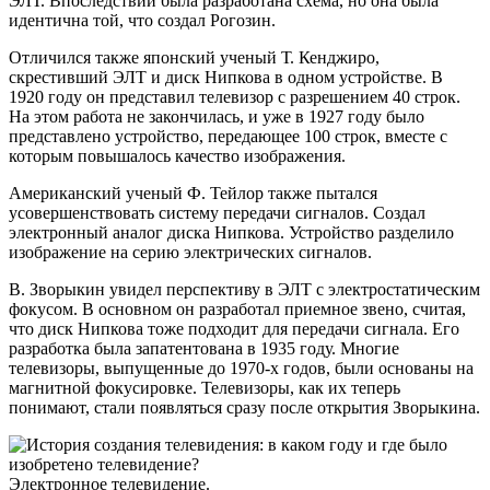
ЭЛТ. Впоследствии была разработана схема, но она была
идентична той, что создал Рогозин.
Отличился также японский ученый Т. Кенджиро,
скрестивший ЭЛТ и диск Нипкова в одном устройстве. В
1920 году он представил телевизор с разрешением 40 строк.
На этом работа не закончилась, и уже в 1927 году было
представлено устройство, передающее 100 строк, вместе с
которым повышалось качество изображения.
Американский ученый Ф. Тейлор также пытался
усовершенствовать систему передачи сигналов. Создал
электронный аналог диска Нипкова. Устройство разделило
изображение на серию электрических сигналов.
В. Зворыкин увидел перспективу в ЭЛТ с электростатическим
фокусом. В основном он разработал приемное звено, считая,
что диск Нипкова тоже подходит для передачи сигнала. Его
разработка была запатентована в 1935 году. Многие
телевизоры, выпущенные до 1970-х годов, были основаны на
магнитной фокусировке. Телевизоры, как их теперь
понимают, стали появляться сразу после открытия Зворыкина.
Электронное телевидение.