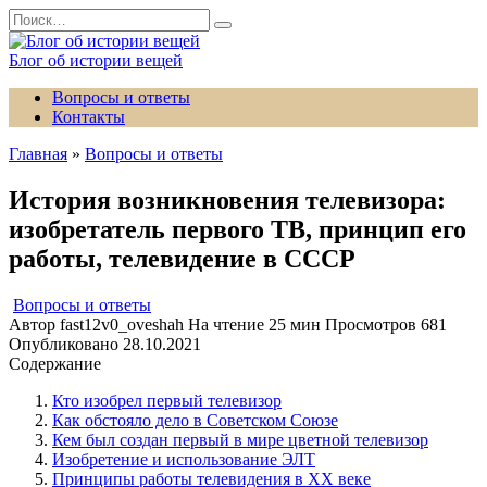
Перейти
Search
к
for:
содержанию
Блог об истории вещей
Вопросы и ответы
Контакты
Главная
»
Вопросы и ответы
История возникновения телевизора:
изобретатель первого ТВ, принцип его
работы, телевидение в СССР
Вопросы и ответы
Автор
fast12v0_oveshah
На чтение
25 мин
Просмотров
681
Опубликовано
28.10.2021
Содержание
Кто изобрел первый телевизор
Как обстояло дело в Советском Союзе
Кем был создан первый в мире цветной телевизор
Изобретение и использование ЭЛТ
Принципы работы телевидения в XX веке