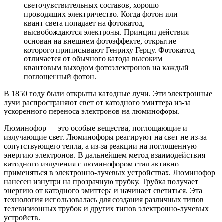
светочувствительных составов, хорошо
проводящих электричество. Когда фотон или
квант света попадает на фотокатод,
высвобождаются электроны. Принцип действия
основан на внешнем фотоэффекте, открытие
которого приписывают Генриху Герцу. Фотокатод
отличается от обычного катода высоким
квантовым выходом фотоэлектронов на каждый
поглощенный фотон.
В 1850 году были открыты катодные лучи. Эти электронные
лучи распространяют свет от катодного эмиттера из-за
ускоренного переноса электронов на люминофоры.
Люминофор — это особые вещества, поглощающие и
излучающие свет. Люминофоры реагируют на свет не из-за
сопутствующего тепла, а из-за реакции на поглощенную
энергию электронов. В дальнейшем метод взаимодействия
катодного излучения с люминофором стал активно
применяться в электронно-лучевых устройствах. Люминофор
нанесен изнутри на прозрачную трубку. Трубка получает
энергию от катодного эмиттера и начинает светиться. Эта
технология использовалась для создания различных типов
телевизионных трубок и других типов электронно-лучевых
устройств.