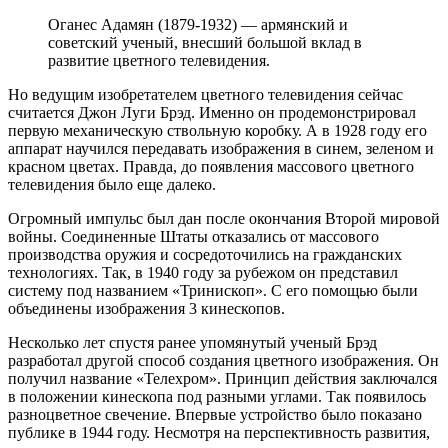
Оганес Адамян (1879-1932) — армянский и
советский ученый, внесший большой вклад в
развитие цветного телевидения.
Но ведущим изобретателем цветного телевидения сейчас
считается Джон Луги Брэд. Именно он продемонстрировал
первую механическую ствольную коробку. А в 1928 году его
аппарат научился передавать изображения в синем, зеленом и
красном цветах. Правда, до появления массового цветного
телевидения было еще далеко.
Огромный импульс был дан после окончания Второй мировой
войны. Соединенные Штаты отказались от массового
производства оружия и сосредоточились на гражданских
технологиях. Так, в 1940 году за рубежом он представил
систему под названием «Тринископ». С его помощью были
объединены изображения 3 кинескопов.
Несколько лет спустя ранее упомянутый ученый Брэд
разработал другой способ создания цветного изображения. Он
получил название «Телехром». Принцип действия заключался
в положении кинескопа под разными углами. Так появилось
разноцветное свечение. Впервые устройство было показано
публике в 1944 году. Несмотря на перспективность развития,