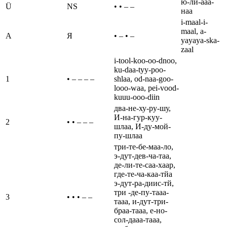
ю-ли-ааа-
Ü
NS
• • – –
наа
i-maal-i-
maal, a-
А
Я
• – • –
yayaya-ska-
zaal
i-tool-koo-oo-dnoo,
ku-daa-tyy-poo-
1
• – – – –
shlaa, od-naa-goo-
looo-waa, pei-vood-
kuuu-ooo-diin
два-не-ху-ру-шу,
И-на-гур-куу-
2
• • – – –
шлаа, И-ду-мой-
пу-шлаа
три-те-бе-маа-ло,
э-дут-дев-ча-таа,
де-ли-те-саа-хаар,
где-те-ча-каа-тйа
э-дут-ра-диис-тй,
три -де-пу-тааа-
3
• • • – –
тааа, и-дут-три-
браа-тааа, е-но-
сол-дааа-тааа,