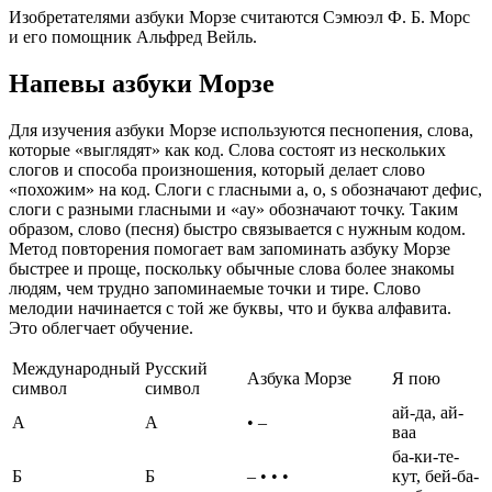
Изобретателями азбуки Морзе считаются Сэмюэл Ф. Б. Морс
и его помощник Альфред Вейль.
Напевы азбуки Морзе
Для изучения азбуки Морзе используются песнопения, слова,
которые «выглядят» как код. Слова состоят из нескольких
слогов и способа произношения, который делает слово
«похожим» на код. Слоги с гласными a, o, s обозначают дефис,
слоги с разными гласными и «ay» обозначают точку. Таким
образом, слово (песня) быстро связывается с нужным кодом.
Метод повторения помогает вам запоминать азбуку Морзе
быстрее и проще, поскольку обычные слова более знакомы
людям, чем трудно запоминаемые точки и тире. Слово
мелодии начинается с той же буквы, что и буква алфавита.
Это облегчает обучение.
Международный
Русский
Азбука Морзе
Я пою
символ
символ
ай-да, ай-
А
А
• –
ваа
ба-ки-те-
Б
Б
– • • •
кут, бей-ба-