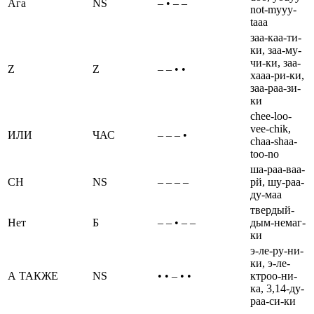
Ага
NS
– • – –
not-myyy-
taaa
заа-каа-ти-
ки, заа-му-
чи-ки, заа-
Z
Z
– – • •
хааа-ри-ки,
заа-раа-зи-
ки
chee-loo-
vee-chik,
ИЛИ
ЧАС
– – – •
chaa-shaa-
too-no
ша-раа-ваа-
CH
NS
– – – –
рй, шу-раа-
ду-маа
твердый-
Нет
Б
– – • – –
дым-немаг-
ки
э-ле-ру-ни-
ки, э-ле-
А ТАКЖЕ
NS
• • – • •
ктроо-ни-
ка, 3,14-ду-
раа-си-ки