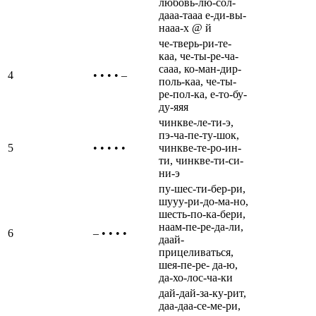
любовь-лю-сол-
дааа-тааа е-ди-вы-
нааа-х @ й
че-тверь-ри-те-
каа, че-ты-ре-ча-
сааа, ко-ман-дир-
4
• • • • –
поль-каа, че-ты-
ре-пол-ка, е-то-бу-
ду-яяя
чинкве-ле-ти-э,
пэ-ча-пе-ту-шок,
5
• • • • •
чинкве-те-ро-ин-
ти, чинкве-ти-си-
ни-э
пу-шес-ти-бер-ри,
шууу-ри-до-ма-но,
шесть-по-ка-бери,
наам-пе-ре-да-ли,
6
– • • • •
даай-
прицеливаться,
шея-пе-ре- да-ю,
да-хо-лос-ча-ки
дай-дай-за-ку-рит,
даа-даа-се-ме-ри,