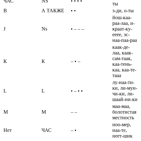
ЧАС
NS
• • • •
ты
В
А ТАКЖЕ
• •
э-ди, о-ты
йош-каа-
раа-лаа, и-
J
Ns
• – – –
краат-ку-
ееее, эс-
наа-паа-раа
каак-де-
лаа, каак-
сам-таак,
К
К
– • –
каа-тень-
каа, каа-те-
тааа
лу-наа-ти-
ки, ли-мун-
L
L
• – • •
чи-ки, ли-
шаай-ни-ки
маа-маа,
М
М
– –
болотистая
местность
ноо-мер,
Нет
ЧАС
– •
наа-те,
неет-шик