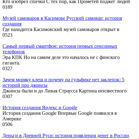
Кто изобрел спички С тех пор, как Прометей поджег людей
0
189
Музей самоваров в Касимове Русский самовар: история
создания
Где находится Касимовский музей самоваров открыт в
0
523
Самый первый смартфон: история первых сенсорных
телефонов
Эра КПК Но на самом деле это началось не с финского
гиганта.
0
327
Зачем моряку клеш и почему на гульфике нет заклепок: 5
историй про джинсы
Джинсы были и до Ливая Страусса Картина неизвестного
0
307
История создания Яндекс и Google
История создания Google Впервые Google появился в
Америке
0
506
Деньги в Древней Руси: история появления денег в России