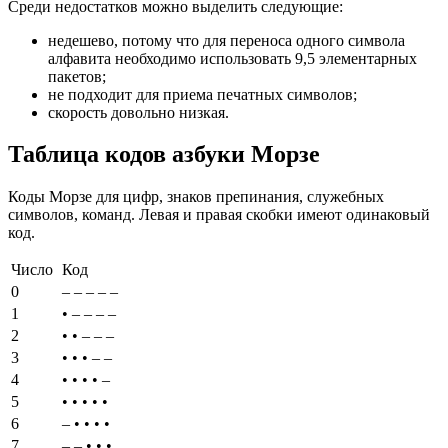
Среди недостатков можно выделить следующие:
недешево, потому что для переноса одного символа
алфавита необходимо использовать 9,5 элементарных
пакетов;
не подходит для приема печатных символов;
скорость довольно низкая.
Таблица кодов азбуки Морзе
Коды Морзе для цифр, знаков препинания, служебных
символов, команд. Левая и правая скобки имеют одинаковый
код.
Число
Код
0
– – – – –
1
• – – – –
2
• • – – –
3
• • • – –
4
• • • • –
5
• • • • •
6
– • • • •
7
– – • • •