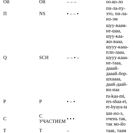
Ой
Ой
– – –
оо-ко-ло
пи-ла-пу-
П
NS
• – – •
это, пи-ла-
но-эм
шуу-ваам-
не-шаа,
шуу-каа-
жи-вааа,
шууу-кааа-
пли-лааа,
Q
SCH
– – • –
шууу-кааа-
не-тааа,
дааай-
дааай-бор-
шхаааа,
даай-даай-
ви-наа
ru-kaa-mi,
Р
Р
• – •
res-shaa-et,
re-byaya-ta
ши-но-э,
С
С
• • •
очень так,
УЧАСТИЕМ
так мо-йо
Т
Т
–
таак, таам