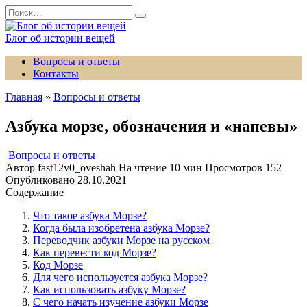
Перейти
Search
к
for:
содержанию
Блог об истории вещей
Вопросы и ответы
Контакты
Главная
»
Вопросы и ответы
Азбука морзе, обозначения и «напевы»
Вопросы и ответы
Автор
fast12v0_oveshah
На чтение
10 мин
Просмотров
152
Опубликовано
28.10.2021
Содержание
Что такое азбука Морзе?
Когда была изобретена азбука Морзе?
Переводчик азбуки Морзе на русском
Как перевести код Морзе?
Код Морзе
Для чего используется азбука Морзе?
Как использовать азбуку Морзе?
С чего начать изучение азбуки Морзе