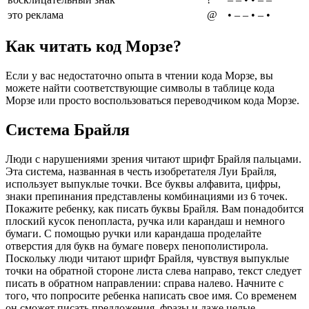
это реклама
@
• – – • – •
Как читать код Морзе?
Если у вас недостаточно опыта в чтении кода Морзе, вы
можете найти соответствующие символы в таблице кода
Морзе или просто воспользоваться переводчиком кода Морзе.
Система Брайля
Люди с нарушениями зрения читают шрифт Брайля пальцами.
Эта система, названная в честь изобретателя Луи Брайля,
использует выпуклые точки. Все буквы алфавита, цифры,
знаки препинания представлены комбинациями из 6 точек.
Покажите ребенку, как писать буквы Брайля. Вам понадобится
плоский кусок пенопласта, ручка или карандаш и немного
бумаги. С помощью ручки или карандаша проделайте
отверстия для букв на бумаге поверх пенополистирола.
Поскольку люди читают шрифт Брайля, чувствуя выпуклые
точки на обратной стороне листа слева направо, текст следует
писать в обратном направлении: справа налево. Начните с
того, что попросите ребенка написать свое имя. Со временем
он сможет писать предложения, фразы и даже целые