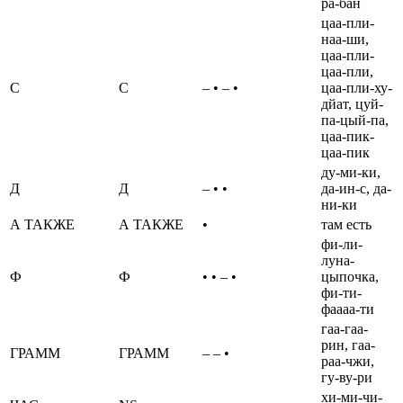
ра-бан
цаа-пли-
наа-ши,
цаа-пли-
цаа-пли,
С
С
– • – •
цаа-пли-ху-
дйат, цуй-
па-цый-па,
цаа-пик-
цаа-пик
ду-ми-ки,
Д
Д
– • •
да-ин-с, да-
ни-ки
А ТАКЖЕ
А ТАКЖЕ
•
там есть
фи-ли-
луна-
Ф
Ф
• • – •
цыпочка,
фи-ти-
фаааа-ти
гаа-гаа-
рин, гаа-
ГРАММ
ГРАММ
– – •
раа-чжи,
гу-ву-ри
хи-ми-чи-