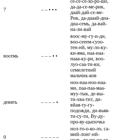
се-се-се-хо-ро-шо,
да-да-се-ме-рик,
7
– – • • •
даай-дай-се-ме-
Рик, да-дааай-диа-
диа-семь, да-вай-
на-ли-вай
воос-му-гу-и-ди,
воо-сееем-суоо-
тен-нй, му-ло-ку-
ки-яма, наа-наа-
восемь
– – – • •
нааа-ку-ри, воо-
луо-саа-ти-ки,
семилетний
мальчик-ков
ноо-наа-ноо-наа-
ми, паа-паа-маа-
муу-тык, де-вы-
ти-хва-тит, ди-
девять
– – – – •
вйая-ту-гу-
подожди, ди-вьяя-
ти-су-ти, Ву-ду-
про-ву-цыпочка
нол-то-о-ко-ло, са-
мий-лонг-нй-
0
– – – – –
ноль, ло-мо-но-со-