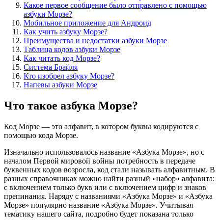
Какое первое сообщение было отправлено с помощью
азбуки Морзе?
Мобильное приложение для Андроид
Как учить азбуку Морзе?
Преимущества и недостатки азбуки Морзе
Таблица кодов азбуки Морзе
Как читать код Морзе?
Система Брайля
Кто изобрел азбуку Морзе?
Напевы азбуки Морзе
Что такое азбука Морзе?
Код Морзе — это алфавит, в котором буквы кодируются с
помощью кода Морзе.
Изначально использовалось название «Азбука Морзе», но с
началом Первой мировой войны потребность в передаче
буквенных кодов возросла, код стали называть алфавитным. В
разных справочниках можно найти разный «набор» алфавита:
с включением только букв или с включением цифр и знаков
препинания. Наряду с названиями «Азбука Морзе» и «Азбука
Морзе» популярно название «Азбука Морзе». Учитывая
тематику нашего сайта, подробно будет показана только