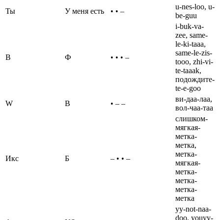
u-nes-loo, u-
Ты
У меня есть
• • –
be-guu
i-buk-va-
zee, same-
le-ki-taaa,
same-le-zis-
В
Ф
• • • –
tooo, zhi-vi-
te-taaak,
подождите-
te-e-goo
ви-даа-лаа,
W
В
• – –
вол-чаа-таа
слишком-
мягкая-
метка-
метка,
метка-
Икс
Б
– • • –
мягкая-
метка-
метка-
метка-
метка
yy-not-naa-
doo, youyy-