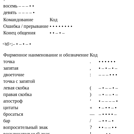
восемь
– – – • •
девять
– – – – •
Командование
Код
Ошибка / прерывание
• • • • • • • •
Конец общения
• • – • –
<td>;– • – • – •
Фирменное наименование и обозначение
Код
точка
.
• • • • • •
запятая
,
• – • – • –
двоеточие
:
– – – • • •
точка с запятой
левая скобка
(
– • – – • –
правая скобка
)
– • – – • –
апостроф
‘
• – – – – •
цитаты
«
• – • • – •
бросаться
—
– • • • • –
бар
/
– • • – •
вопросительный знак
?
• • – – • •
восклицательный знак
!
– – • • – –